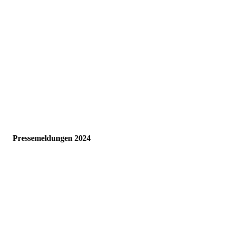
0831-artikel
IMG_2810
IMG_2809
IMG_2807
AZ-2025-mai-22
AZ-2025-mai-21
Pressemeldungen 2024
12.06.2024
AZ 12.06.2024
8b87fa44-7e28-4f71-b359-da5b94626e71
kneipp-kempten-ost