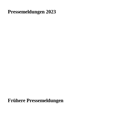
Pressemeldungen 2023
IMG_4990
AZ_2023-05-08
AZ-Kneipp-2023-09-01
extra_2023-08-31
extra-2023-04-22
extra-2023-07-27
Frühere Pressemeldungen
AZ 24. August 2020
kreisbote 14.12.2019
AZ 12. Januar 2019