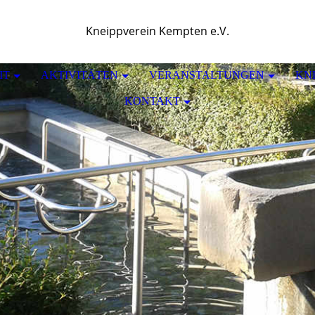
Kneippverein Kempten e.V.
IT
AKTIVITÄTEN
VERANSTALTUNGEN
KN
KONTAKT